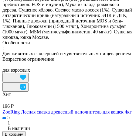
пребиотиков: FOS и инулин), Мука из плода рожкового
дерева, Сушеное яблоко, Свежее масло лосося (1%), Сушеный
антарктический криль (натуральный источник ЭПК и ДГК,
1%), Пивные дрожжи (природный источник MOS и бета-
глюканов), Глюкозамин (1500 мг/кг), Хондроитина сульфат
(1000 мг/кг), MSM (метилсульфонилметан, 40 мг/кг), Сушеная
клюква, юкка Мохаве.
Особенности
:
Для животных с аллергией и чувствительным пищеварением
Возрастное ограничение
:
для взрослых
Хит
196 ₽
ZooRing Лесная сказка древесный наполнитель для кошек 4кг
5
1
В наличии
В корзину