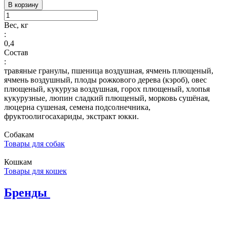
В корзину
Вес, кг
:
0,4
Состав
:
травяные гранулы, пшеница воздушная, ячмень плющеный,
ячмень воздушный, плоды рожкового дерева (кэроб), овес
плющеный, кукуруза воздушная, горох плющеный, хлопья
кукурузные, люпин сладкий плющеный, морковь сушёная,
люцерна сушеная, семена подсолнечника,
фруктоолигосахариды, экстракт юкки.
Собакам
Товары для собак
Кошкам
Товары для кошек
Бренды