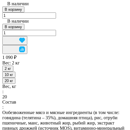
В наличии
В корзину
В наличии
В корзину
1 090 ₽
Вес:
2 кг
2 кг
10 кг
20 кг
Вес, кг
:
20
Состав
:
Ообезвоженные мясо и мясные ингредиенты (в том числе:
говядина (телятина – 35%), домашняя птица), рис, отруби
пшеничные, маис, животный жир, рыбий жир, экстракт
пивных дрожжей (источник MOS), витаминно-минеральный