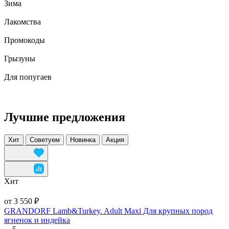
Зима
Лакомства
Промокоды
Грызуны
Для попугаев
Лучшие предложения
Хит
Советуем
Новинка
Акция
Хит
от 3 550 ₽
GRANDORF Lamb&Turkey. Adult Maxi Для крупных пород
ягненок и индейка