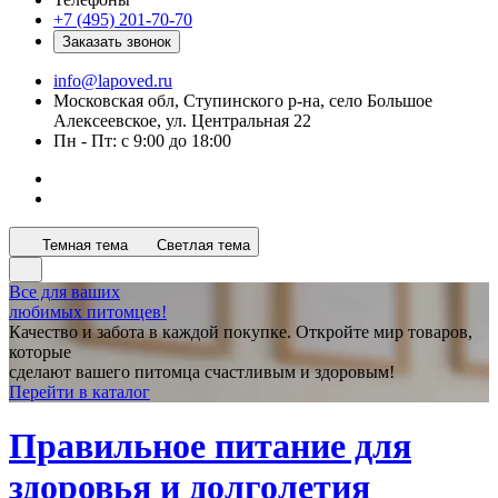
+7 (495) 201-70-70
Заказать звонок
info@lapoved.ru
Московская обл, Ступинского р-на, село Большое
Алексеевское, ул. Центральная 22
Пн - Пт: с 9:00 до 18:00
Темная тема
Светлая тема
Все для ваших
любимых питомцев!
Качество и забота в каждой покупке. Откройте мир товаров,
которые
сделают вашего питомца счастливым и здоровым!
Перейти в каталог
Правильное питание для
здоровья и долголетия