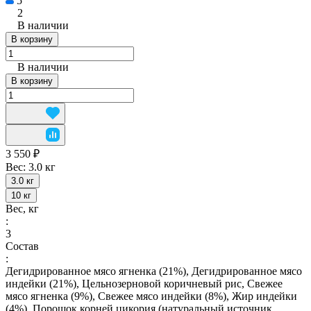
5
2
В наличии
В корзину
В наличии
В корзину
3 550 ₽
Вес:
3.0 кг
3.0 кг
10 кг
Вес, кг
:
3
Состав
:
Дегидрированное мясо ягненка (21%), Дегидрированное мясо
индейки (21%), Цельнозерновой коричневый рис, Свежее
мясо ягненка (9%), Свежее мясо индейки (8%), Жир индейки
(4%), Порошок корней цикория (натуральный источник