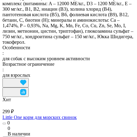
комплекс (витамины: A – 12000 МЕ/кг., D3 – 1200 МЕ/кг., E –
300 мг/кг., B1, B2, ниацин (B3), холина хлорид (B4),
пантотеновая кислота (B5), B6, фолиевая кислота (B9), B12,
бетаин, C, биотин (H); минералы и аминокислоты: Ca –
1,474%, P – 0,93%, Na, Mg, K, Mn, Fe, Co, Cu, Zn, Se, Mo, I,
лизин, метионин, цистин, триптофан), глюкозамина сульфат –
750 мг/кг., хондроитина сульфат – 150 мг/кг., Юкка Шидигера,
токоферол.
Особенности
:
для собак с высоким уровнем активности
Возрастное ограничение
:
для взрослых
Хит
299 ₽
Little One корм для морских свинок
0
0
В наличии