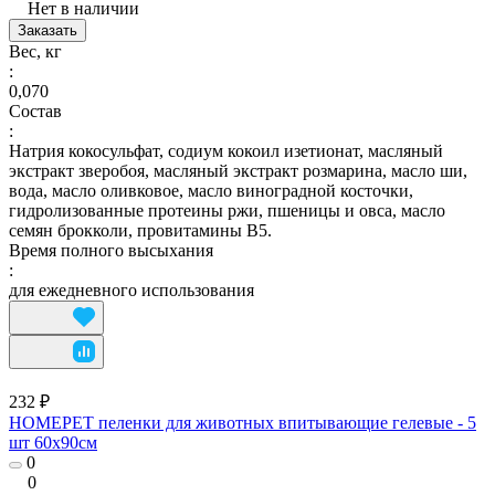
Нет в наличии
Заказать
Вес, кг
:
0,070
Состав
:
Натрия кокосульфат, содиум кокоил изетионат, масляный
экстракт зверобоя, масляный экстракт розмарина, масло ши,
вода, масло оливковое, масло виноградной косточки,
гидролизованные протеины ржи, пшеницы и овса, масло
семян брокколи, провитамины В5.
Время полного высыхания
:
для ежедневного использования
232 ₽
HOMEPET пеленки для животных впитывающие гелевые - 5
шт 60х90см
0
0