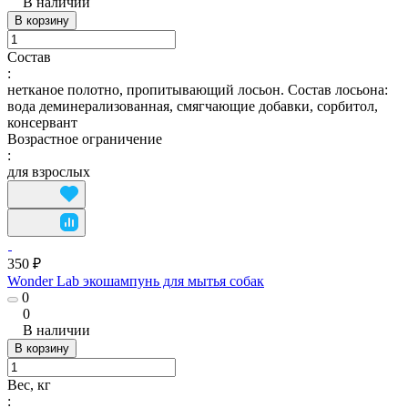
В наличии
В корзину
Состав
:
нетканое полотно, пропитывающий лосьон. Состав лосьона:
вода деминерализованная, смягчающие добавки, сорбитол,
консервант
Возрастное ограничение
:
для взрослых
350 ₽
Wonder Lab экошампунь для мытья собак
0
0
В наличии
В корзину
Вес, кг
: