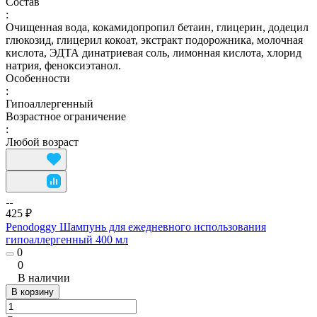
Состав
:
Очищенная вода, кокамидопропил бетаин, глицерин, додецил
глюкозид, глицерил кокоат, экстракт подорожника, молочная
кислота, ЭДТА динатриевая соль, лимонная кислота, хлорид
натрия, феноксиэтанол.
Особенности
:
Гипоаллергенный
Возрастное ограничение
:
Любой возраст
425 ₽
Penodoggy Шампунь для ежедневного использования
гипоаллергенный 400 мл
0
0
В наличии
В корзину