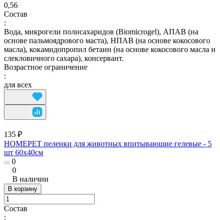
0,56
Состав
:
Вода, микрогели полисахаридов (Biomicrogel), АПАВ (на
основе пальмоядрового маста), НПАВ (на основе кокосового
масла), кокамидопропил бетаин (на основе кокосового масла и
слекловичного сахара), консервант.
Возрастное ограничение
:
для всех
135 ₽
HOMEPET пеленки для животных впитывающие гелевые - 5
шт 60х40см
0
0
В наличии
В корзину
Состав
: