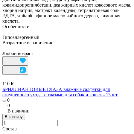
кокамидопропилбетаин, деа жирных кислот кокосового масла,
хлорид натрия, экстракт календулы, тетранатриевая соль
ЭДТА, smit/mit, эфирное масло чайного дерева, лимонная
кислота.
Особенности
:
Гипоаллергенный
Возрастное ограничение
:
Любой возраст
110 ₽
БРИЛЛИАНТОВЫЕ ГЛАЗА влажные салфетки для
ежедневного ухода за глазами для собак и кошек - 15 шт.
0
0
В наличии
В корзину
Состав