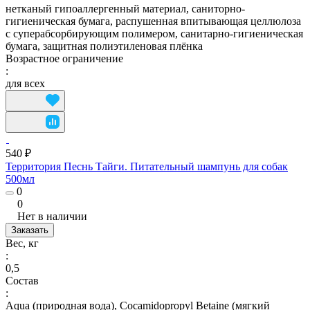
нетканый гипоаллергенный материал, саниторно-
гигиеническая бумага, распушенная впитывающая целлюлоза
с суперабсорбирующим полимером, санитарно-гигиеническая
бумага, защитная полиэтиленовая плёнка
Возрастное ограничение
:
для всех
540 ₽
Территория Песнь Тайги. Питательный шампунь для собак
500мл
0
0
Нет в наличии
Заказать
Вес, кг
:
0,5
Состав
:
Aqua (природная вода), Cocamidopropyl Betaine (мягкий