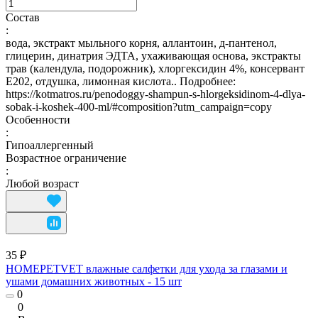
Состав
:
вода, экстракт мыльного корня, аллантоин, д-пантенол,
глицерин, динатрия ЭДТА, ухаживающая основа, экстракты
трав (календула, подорожник), хлоргексидин 4%, консервант
Е202, отдушка, лимонная кислота.. Подробнее:
https://kotmatros.ru/penodoggy-shampun-s-hlorgeksidinom-4-dlya-
sobak-i-koshek-400-ml/#composition?utm_campaign=copy
Особенности
:
Гипоаллергенный
Возрастное ограничение
:
Любой возраст
35 ₽
HOMEPETVET влажные салфетки для ухода за глазами и
ушами домашних животных - 15 шт
0
0