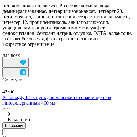
:
нетканое полотно, лосьон. В составе лосьона: вода
деминерализованная, цетеарил изононаноат, цетеарет-20,
цетилстеарил, глицерин, глицерил стеарат, цетил пальмитат,
цетеатер-12, пропиленгликоль, алкилполглюкозид,
ундециленамидопропилтримониум метосульфат,
феноксиэтанол, бензоант натрия, отдушка, ЭДТА, аллантоин,
экстракт белого чая, фитокератин, аллантоин
Возрастное ограничение
:
для всех
Советуем
423 ₽
Penodoggy Шампунь для маленьких собак и щенков
гипоаллергенный 400 мл
0
0
В наличии
В корзину