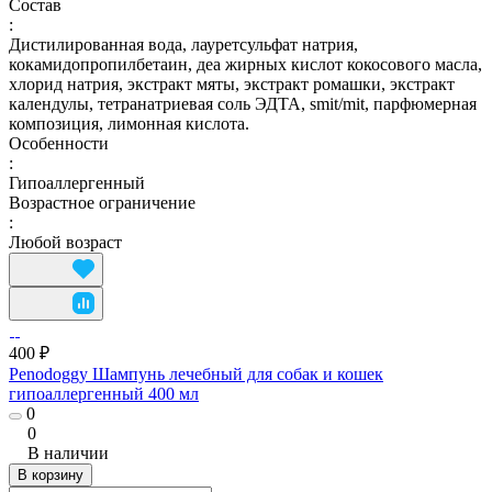
Состав
:
Дистилированная вода, лауретсульфат натрия,
кокамидопропилбетаин, деа жирных кислот кокосового масла,
хлорид натрия, экстракт мяты, экстракт ромашки, экстракт
календулы, тетранатриевая соль ЭДТА, smit/mit, парфюмерная
композиция, лимонная кислота.
Особенности
:
Гипоаллергенный
Возрастное ограничение
:
Любой возраст
400 ₽
Penodoggy Шампунь лечебный для собак и кошек
гипоаллергенный 400 мл
0
0
В наличии
В корзину