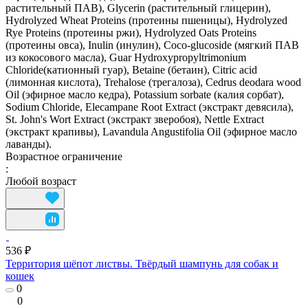
растительный ПАВ), Glycerin (растительный глицерин),
Hydrolyzed Wheat Proteins (протеины пшеницы), Hydrolyzed
Rye Proteins (протеины ржи), Hydrolyzed Oats Proteins
(протеины овса), Inulin (инулин), Coco-glucoside (мягкий ПАВ
из кокосового масла), Guar Hydroxypropyltrimonium
Chloride(катионный гуар), Betaine (бетаин), Citric acid
(лимонная кислота), Trehalose (трегалоза), Cedrus deodara wood
Oil (эфирное масло кедра), Potassium sorbate (калия сорбат),
Sodium Chloride, Elecampane Root Extract (экстракт девясила),
St. John's Wort Extract (экстракт зверобоя), Nettle Extract
(экстракт крапивы), Lavandula Angustifolia Oil (эфирное масло
лаванды).
Возрастное ограничение
:
Любой возраст
536 ₽
Территория шёпот листвы. Твёрдый шампунь для собак и
кошек
0
0