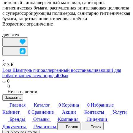
нетканый гипоаллергенный материал, саниторно-
гигиеническая бумага, распушенная впитывающая целлюлоза
с суперабсорбирующим полимером, санитарно-гигиеническая
бумага, защитная полиэтиленовая плёнка
Возрастное ограничение
:
для всех
813 ₽
Lora Шампунь гипоаллергенный восстанавливающий для
собак и кошек всех пород 400мл
0
0
Нет в наличии
Заказать
Главная
Каталог
0
Корзина
0
Избранные
Кабинет
0
Сравнение
Акции
Контакты
Услуги
Бренды
Отзывы
Компания
Лицензии
Документы
Реквизиты
Регион
Поиск