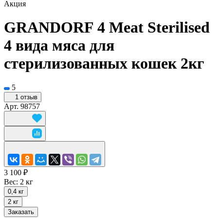
Акция
GRANDORF 4 Meat Sterilised
4 вида мяса для
стерилизованных кошек 2кг
5
1 отзыв
Арт.
98757
3 100 ₽
Вес:
2 кг
0,4 кг
2 кг
Заказать