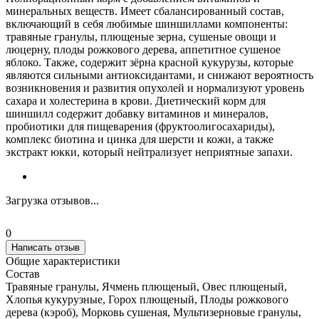
минеральных веществ. Имеет сбалансированный состав,
включающий в себя любимые шиншиллами компоненты:
травяные гранулы, плющеные зерна, сушеные овощи и
люцерну, плоды рожкового дерева, аппетитное сушеное
яблоко. Также, содержит зёрна красной кукурузы, которые
являются сильными антиоксидантами, и снижают вероятность
возникновения и развития опухолей и нормализуют уровень
сахара и холестерина в крови. Диетический корм для
шиншилл содержит добавку витаминов и минералов,
пробиотики для пищеварения (фруктоолигосахариды),
комплекс биотина и цинка для шерсти и кожи, а также
экстракт юкки, который нейтрализует неприятные запахи.
Загрузка отзывов...
0
Написать отзыв
Общие характеристики
Состав
Травяные гранулы, Ячмень плющеный, Овес плющеный,
Хлопья кукурузные, Горох плющеный, Плоды рожкового
дерева (кэроб), Морковь сушеная, Мультизерновые гранулы,