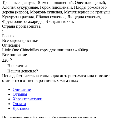
Травяные гранулы, Ячмень плющеный, Овес плющеный,
Хлопья кукурузные, Горох плющеный, Плоды рожкового
дерева (кэроб), Морковь сушеная, Мультизерновые гранулы,
Кукуруза красная, Яблоко сушеное, Люцерна сушеная,
Фруктоолигосахариды, Экстракт юкки.
Страна производства
:
Россия
Все характеристики
Описание
Little One Chinchillas корм для шиншилл - 400гр
Все описание
226 ₽
В наличии
Нашли дешевле?
Цена действительна только для интернет-магазина и может
отличаться от цен в розничных магазинах
Описание
Отзывы
Характеристики
Оплата
Доставка
Полнорационный корм с добавлением витаминов и