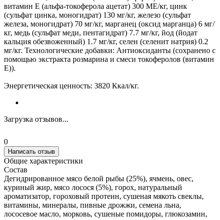
витамин Е (альфа-токоферола ацетат) 300 МЕ/кг, цинк
(сульфат цинка, моногидрат) 130 мг/кг, железо (сульфат
железа, моногидрат) 70 мг/кг, марганец (оксид марганца) 6 мг/
кг, медь (сульфат меди, пентагидрат) 7.7 мг/кг, йод (йодат
кальция обезвоженный) 1.7 мг/кг, селен (селенит натрия) 0.2
мг/кг. Технологические добавки: Антиоксиданты (сохранено с
помощью экстракта розмарина и смеси токоферолов (витамин
Е)).
Энергетическая ценность: 3820 Ккал/кг.
Загрузка отзывов...
0
Написать отзыв
Общие характеристики
Состав
Дегидрированное мясо белой рыбы (25%), ячмень, овес,
куриный жир, мясо лосося (5%), горох, натуральный
ароматизатор, гороховый протеин, сушеная мякоть свеклы,
витамины, минералы, пивные дрожжи, семена льна,
лососевое масло, морковь, сушеные помидоры, глюкозамин,