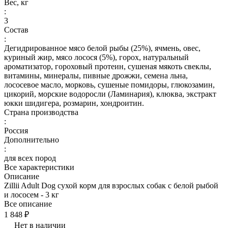
Вес, кг
:
3
Состав
:
Дегидрированное мясо белой рыбы (25%), ячмень, овес,
куриный жир, мясо лосося (5%), горох, натуральный
ароматизатор, гороховый протеин, сушеная мякоть свеклы,
витамины, минералы, пивные дрожжи, семена льна,
лососевое масло, морковь, сушеные помидоры, глюкозамин,
цикорий, морские водоросли (Ламинария), клюква, экстракт
юкки шидигера, розмарин, хондроитин.
Страна производства
:
Россия
Дополнительно
:
для всех пород
Все характеристики
Описание
Zillii Adult Dog сухой корм для взрослых собак с белой рыбой
и лососем - 3 кг
Все описание
1 848 ₽
Нет в наличии